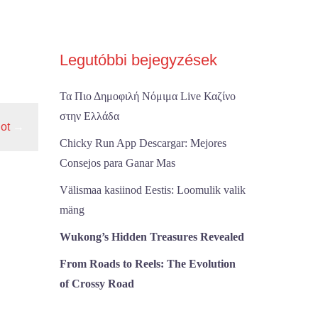
Legutóbbi bejegyzések
Τα Πιο Δημοφιλή Νόμιμα Live Καζίνο
στην Ελλάδα
ot
→
Chicky Run App Descargar: Mejores
Consejos para Ganar Mas
Välismaa kasiinod Eestis: Loomulik valik
mäng
Wukong’s Hidden Treasures Revealed
From Roads to Reels: The Evolution
of Crossy Road