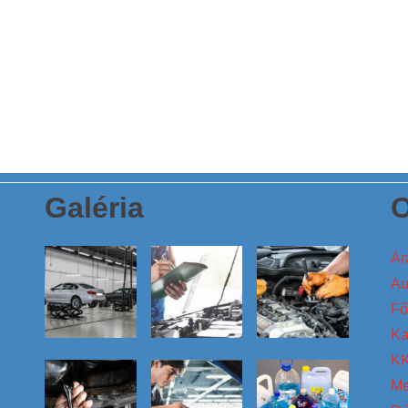
Galéria
O
Ár
Au
Fő
Ka
KK
Me