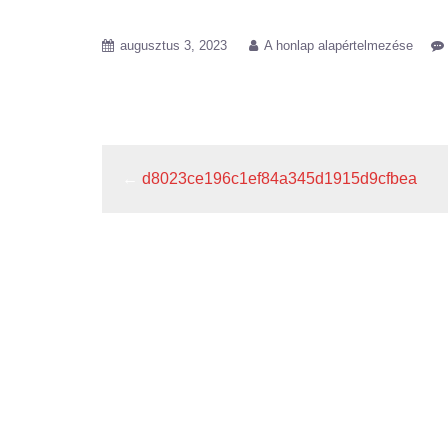
augusztus 3, 2023
A honlap alapértelmezése
0d16cb5e15ae6c2b37e6f7b9be63e253
←
d8023ce196c1ef84a345d1915d9cfbea