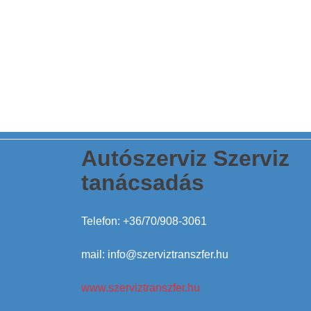
Autószerviz Szerviz
tanácsadás
Telefon: +36/70/908-3061
mail: info@szerviztranszfer.hu
www.szerviztranszfer.hu