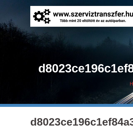
d8023ce196c1ef8
H
d8023ce196c1ef84a