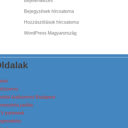
Bejelentkezés
Bejegyzések hírcsatorna
Hozzászólások hírcsatorna
WordPress Magyarország
ldalak
aink
tószerviz
oldal Autószerviz Budapest
rosszéria javítás
V partnerek
grendelés