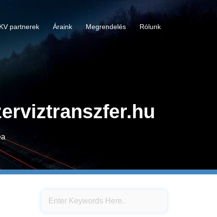
KV partnerek
Áraink
Megrendelés
Rólunk
rviztranszfer.hu
ea