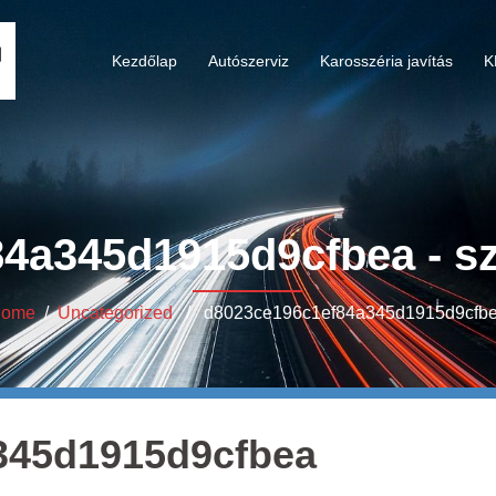
Kezdőlap
Autószerviz
Karosszéria javítás
K
4a345d1915d9cfbea - sze
ome
/
Uncategorized
/ d8023ce196c1ef84a345d1915d9cfb
345d1915d9cfbea